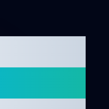
 que
man