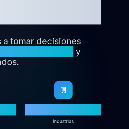
as
 a tomar decisiones
dos excepcionales
y
ados.
15+
s
Industrias