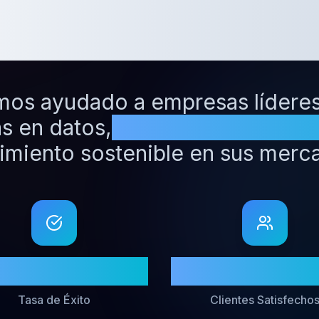
ndustri
s ayudado a empresas líderes
s en datos,
generando resulta
imiento sostenible en sus merc
98%
200+
Tasa de Éxito
Clientes Satisfecho